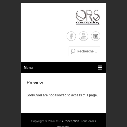
de la conception a la réalisation
ORS Conception
Recherche
Menu principal
Aller au contenu
Menu
Preview
Sorry, you are not allowed to access this page.
Copyright © 2026
ORS Conception
. Tous droits
réservés.