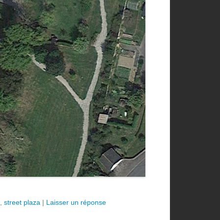
,
street plaza
|
Laisser un réponse