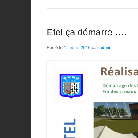
Etel ça démarre ….
Posté le
11 mars 2016
par
admin