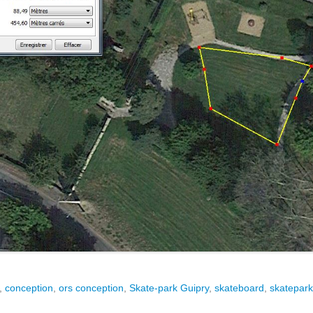
,
conception
,
ors conception
,
Skate-park Guipry
,
skateboard
,
skatepark