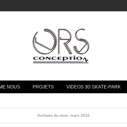
tion
ME NOUS
PROJETS
VIDEOS 3D SKATE-PARK
Archives du mois:
mars 2016