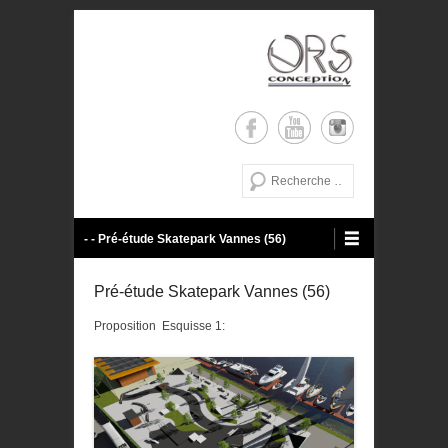
de la conception a la réalisation
ORS Conception
Recherche
Menu principal
Aller au contenu
- - Pré-étude Skatepark Vannes (56)
Pré-étude Skatepark Vannes (56)
Proposition Esquisse 1: