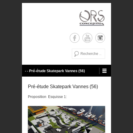
de la conception a la réalisation
ORS Conception
Recherche
Menu principal
Aller au contenu
- - Pré-étude Skatepark Vannes (56)
Pré-étude Skatepark Vannes (56)
Proposition Esquisse 1: