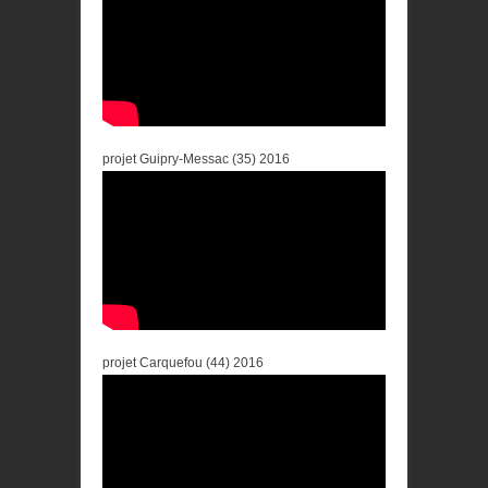
projet Guipry-Messac (35) 2016
projet Carquefou (44) 2016