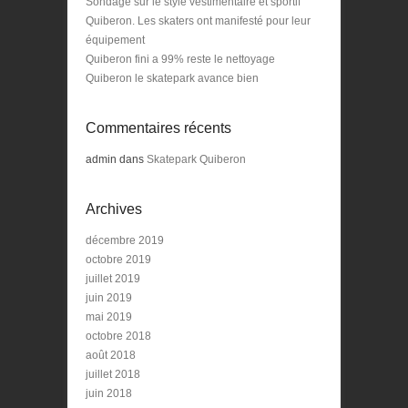
Sondage sur le style vestimentaire et sportif
Quiberon. Les skaters ont manifesté pour leur
équipement
Quiberon fini a 99% reste le nettoyage
Quiberon le skatepark avance bien
Commentaires récents
admin
dans
Skatepark Quiberon
Archives
décembre 2019
octobre 2019
juillet 2019
juin 2019
mai 2019
octobre 2018
août 2018
juillet 2018
juin 2018