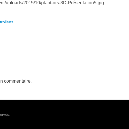
tent/uploads/2015/10/plant-ors-3D-Présentation5.jpg
troliens
un commentaire.
servés.