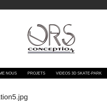
tion
ME NOUS
PROJETS
VIDEOS 3D SKATE-PARK
tion5.jpg