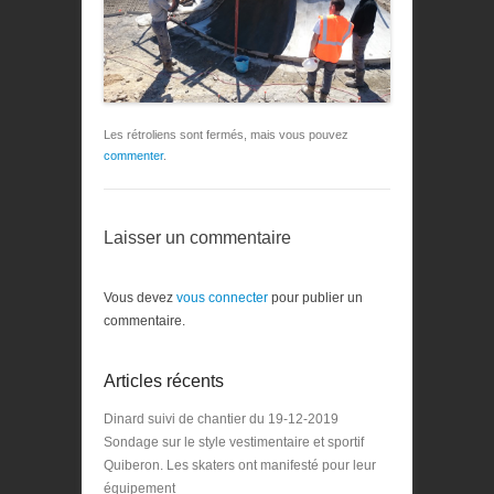
Les rétroliens sont fermés, mais vous pouvez
commenter
.
Laisser un commentaire
Vous devez
vous connecter
pour publier un
commentaire.
Articles récents
Dinard suivi de chantier du 19-12-2019
Sondage sur le style vestimentaire et sportif
Quiberon. Les skaters ont manifesté pour leur
équipement