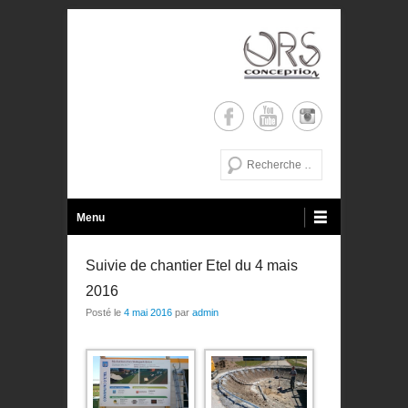
de la conception a la réalisation
ORS Conception
Recherche
Menu principal
Aller au contenu
Menu
Suivie de chantier Etel du 4 mais
2016
Posté le
4 mai 2016
par
admin