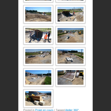
Posted in
Projet en cours
|
Tagged
Atelier 360°
,