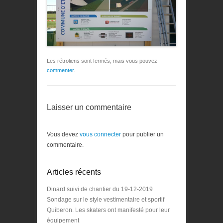
Les rétroliens sont fermés, mais vous pouvez
commenter
.
Laisser un commentaire
Vous devez
vous connecter
pour publier un
commentaire.
Articles récents
Dinard suivi de chantier du 19-12-2019
Sondage sur le style vestimentaire et sportif
Quiberon. Les skaters ont manifesté pour leur
équipement