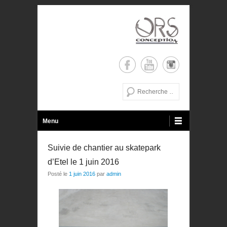
de la conception a la réalisation
ORS Conception
Recherche
Menu principal
Aller au contenu
Menu
Suivie de chantier au skatepark
d’Etel le 1 juin 2016
Posté le
1 juin 2016
par
admin