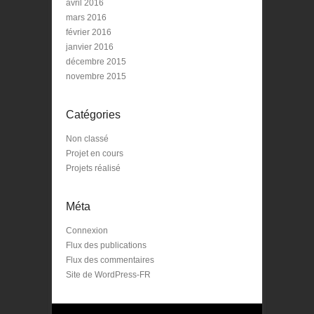
avril 2016
mars 2016
février 2016
janvier 2016
décembre 2015
novembre 2015
Catégories
Non classé
Projet en cours
Projets réalisé
Méta
Connexion
Flux des publications
Flux des commentaires
Site de WordPress-FR