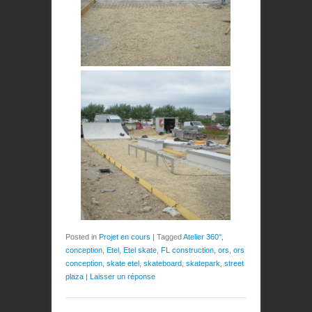
Posted in
Projet en cours
|
Tagged
Atelier 360°
,
conception
,
Etel
,
Etel skate
,
FL construction
,
ors
,
ors
conception
,
skate etel
,
skateboard
,
skatepark
,
street
plaza
|
Laisser un réponse